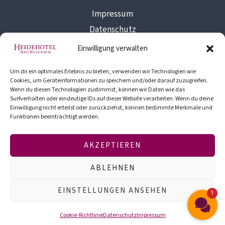
Impressum
Datenschutz
Cookies
Einwilligung verwalten
AGB
Um dir ein optimales Erlebnis zu bieten, verwenden wir Technologien wie
Barrierefreiheit
Cookies, um Geräteinformationen zu speichern und/oder darauf zuzugreifen.
Wenn du diesen Technologien zustimmst, können wir Daten wie das
Reiseschutz
Surfverhalten oder eindeutige IDs auf dieser Website verarbeiten. Wenn du deine
Einwilligung nicht erteilst oder zurückziehst, können bestimmte Merkmale und
Funktionen beeinträchtigt werden.
News, Angebote und tolle Aktionen. Jetzt zum
Newsletter anmelden und nichts mehr verpassen.
AKZEPTIEREN
JETZT ANMELDEN
ABLEHNEN
EINSTELLUNGEN ANSEHEN
1
made by
www.fritzmaxpaul.de
Cookie-Richtlinie
Datenschutz
Impressum