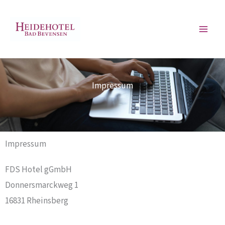
Zum
springen
Inhalt
springen
Impressum
Impressum
FDS Hotel gGmbH
Donnersmarckweg 1
16831 Rheinsberg