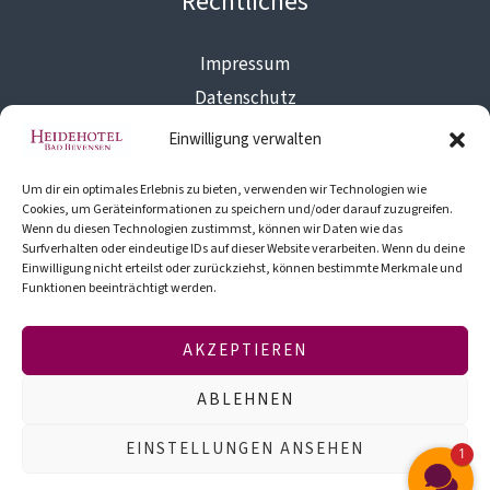
Rechtliches
Impressum
Datenschutz
Cookies
Einwilligung verwalten
AGB
Um dir ein optimales Erlebnis zu bieten, verwenden wir Technologien wie
Barrierefreiheit
Cookies, um Geräteinformationen zu speichern und/oder darauf zuzugreifen.
Wenn du diesen Technologien zustimmst, können wir Daten wie das
Reiseschutz
Surfverhalten oder eindeutige IDs auf dieser Website verarbeiten. Wenn du deine
Einwilligung nicht erteilst oder zurückziehst, können bestimmte Merkmale und
Funktionen beeinträchtigt werden.
News, Angebote und tolle Aktionen. Jetzt zum
Newsletter anmelden und nichts mehr verpassen.
AKZEPTIEREN
JETZT ANMELDEN
ABLEHNEN
EINSTELLUNGEN ANSEHEN
1
made by
www.fritzmaxpaul.de