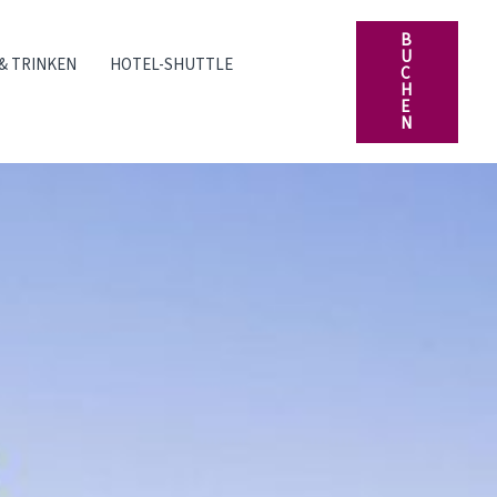
B
U
& TRINKEN
HOTEL-SHUTTLE
C
H
E
N