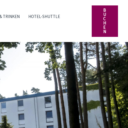
B
U
& TRINKEN
HOTEL-SHUTTLE
C
H
E
N